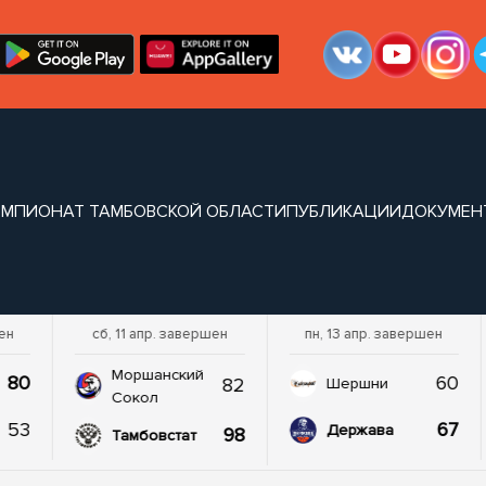
ЕМПИОНАТ ТАМБОВСКОЙ ОБЛАСТИ
ПУБЛИКАЦИИ
ДОКУМЕН
шен
сб, 11 апр. завершен
пн, 13 апр. завершен
Моршанский
80
60
82
Шершни
Сокол
53
67
Держава
98
Тамбовстат