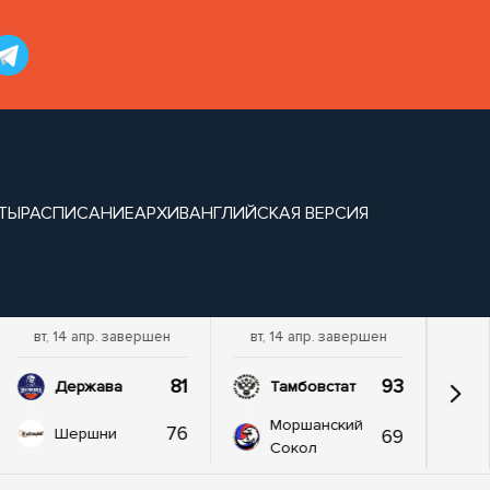
ТЫ
РАСПИСАНИЕ
АРХИВ
АНГЛИЙСКАЯ ВЕРСИЯ
вт, 14 апр. завершен
вт, 14 апр. завершен
81
93
Держава
Тамбовстат
Моршанский
76
69
Шершни
Сокол