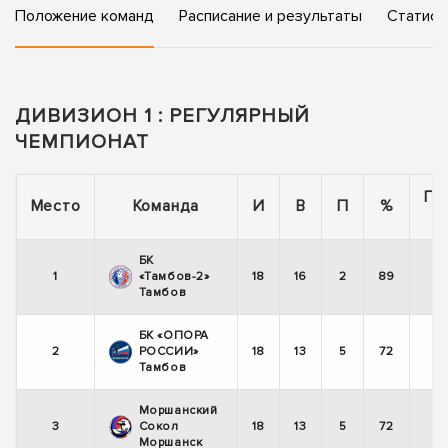
Положение команд
Расписание и результаты
Статист
ДИВИЗИОН 1 : РЕГУЛЯРНЫЙ
ЧЕМПИОНАТ
По
Место
Команда
И
В
П
%
БК
1
«Тамбов-2»
18
16
2
89
Тамбов
БК «ОПОРА
2
РОССИИ»
18
13
5
72
Тамбов
Моршанский
3
Сокол
18
13
5
72
Моршанск