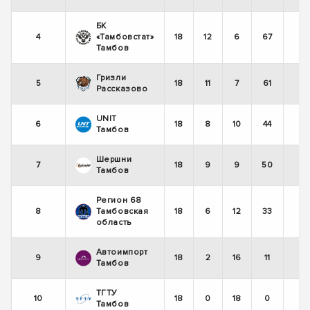
БК
4
«Тамбовстат»
18
12
6
67
Тамбов
Гризли
5
18
11
7
61
Рассказово
UNIT
6
18
8
10
44
Тамбов
Шершни
7
18
9
9
50
Тамбов
Регион 68
8
Тамбовская
18
6
12
33
область
Автоимпорт
9
18
2
16
11
Тамбов
ТГТУ
10
18
0
18
0
Тамбов