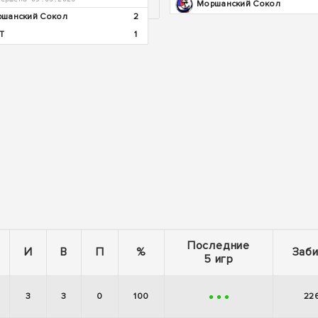
Моршанский Сокол
шанский Сокол
2
T
1
Последние
И
В
П
%
Заб
5 игр
3
3
0
100
22
+
+
+