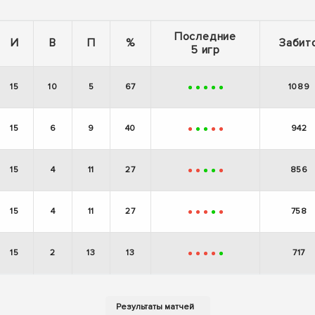
Последние
И
В
П
%
Забит
5 игр
15
10
5
67
1089
+
+
+
+
+
15
6
9
40
942
-
+
+
-
-
15
4
11
27
856
-
-
+
+
-
15
4
11
27
758
-
-
-
+
-
15
2
13
13
717
-
-
-
-
+