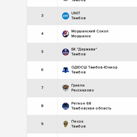
Тамбов
UNIT
3
Тамбов
Моршанский Сокол
4
Моршанск
БК "Держава"
5
Тамбов
ОДЮСШ Тамбов-Юниор
6
Тамбов
Гризли
7
Рассказово
Регион 68
8
Тамбовская область
Песок
9
Тамбов