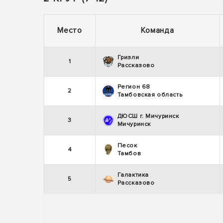
Место
Команда
Гризли
1
Рассказово
Регион 68
2
Тамбовская область
ДЮСШ г. Мичуринск
3
Мичуринск
Песок
4
Тамбов
Галактика
5
Рассказово