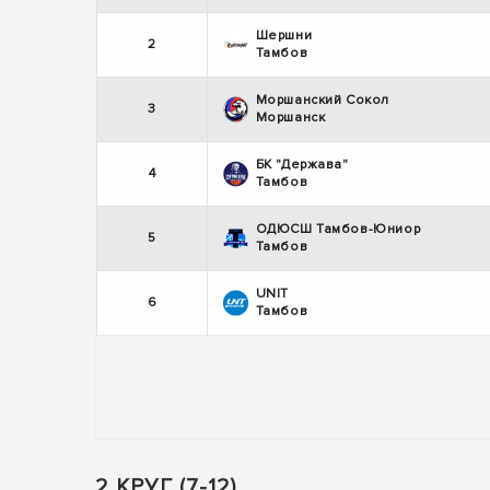
Шершни
2
Тамбов
Моршанский Сокол
3
Моршанск
БК "Держава"
4
Тамбов
ОДЮСШ Тамбов-Юниор
5
Тамбов
UNIT
6
Тамбов
2 КРУГ (7-12)