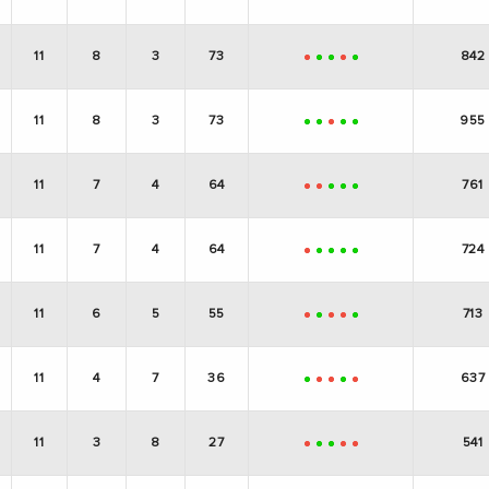
11
8
3
73
842
-
+
+
-
+
11
8
3
73
955
+
+
-
+
+
11
7
4
64
761
-
-
+
+
+
11
7
4
64
724
-
+
+
+
+
11
6
5
55
713
-
+
-
-
+
11
4
7
36
637
+
-
-
+
-
11
3
8
27
541
-
+
+
-
-