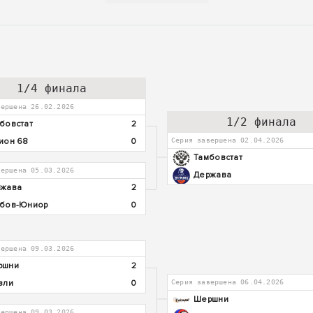
1/4 финала
вершена 26.02.2026
1/2 финала
бовстат
2
ион 68
0
Серия завершена 02.04.2026
Тамбовстат
вершена 05.03.2026
Держава
ржава
2
бов-Юниор
0
вершена 09.03.2026
ршни
2
зли
0
Серия завершена 06.04.2026
Шершни
вершена 09.03.2026