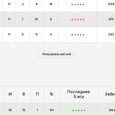
11
2
9
18
598
-
-
+
-
-
11
1
10
9
475
-
-
-
-
-
11
0
11
0
293
-
-
-
-
-
Последние
И
В
П
%
Заби
5 игр
16
15
1
94
145
+
+
+
+
+