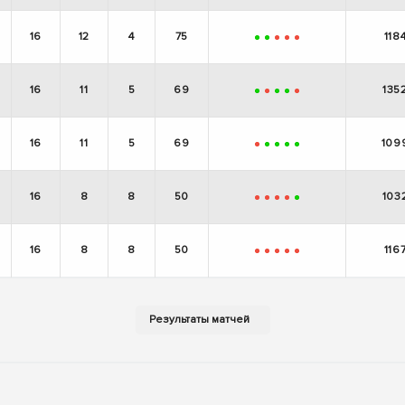
16
12
4
75
118
+
+
-
-
-
16
11
5
69
135
+
-
+
+
-
16
11
5
69
109
-
+
+
+
+
16
8
8
50
103
-
-
-
-
+
16
8
8
50
116
-
-
-
-
-