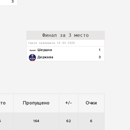
3
Финал за 3 место
Серия завершена 14.04.2026
Шершни
1
Держава
3
ито
Пропущено
+/-
Очки
6
164
62
6