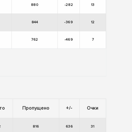
880
-282
13
844
-369
12
762
-469
7
то
Пропущено
+/-
Очки
2
816
636
31