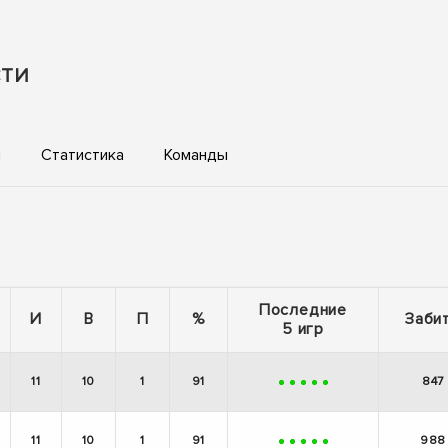
СТИ
ы
Статистика
Команды
Последние
И
В
П
%
Заби
5 игр
11
10
1
91
847
+
+
+
+
+
11
10
1
91
988
+
+
+
+
+