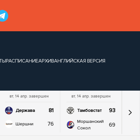
ТЫ
РАСПИСАНИЕ
АРХИВ
АНГЛИЙСКАЯ ВЕРСИЯ
вт, 14 апр. завершен
вт, 14 апр. завершен
81
93
Держава
Тамбовстат
Моршанский
76
69
Шершни
Сокол