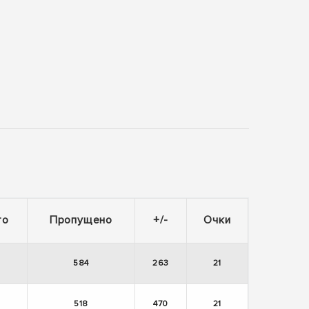
то
Пропущено
+/-
Очки
584
263
21
518
470
21