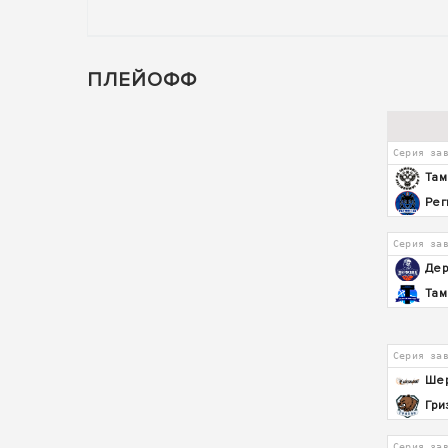
ПЛЕЙОФФ
Серия за
Там
Рег
Серия за
Де
Там
Серия за
Ше
Гри
Серия за