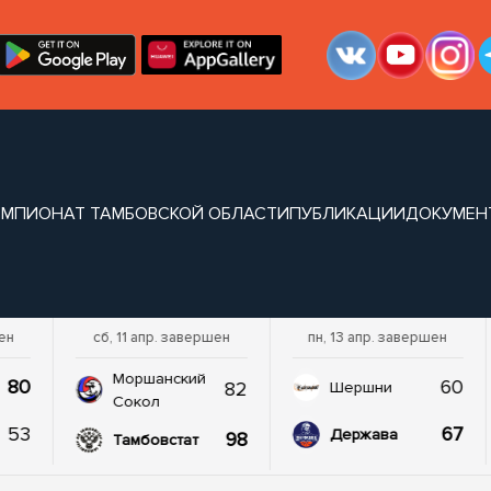
ЕМПИОНАТ ТАМБОВСКОЙ ОБЛАСТИ
ПУБЛИКАЦИИ
ДОКУМЕН
шен
сб, 11 апр. завершен
пн, 13 апр. завершен
Моршанский
80
60
82
Шершни
Сокол
53
67
Держава
98
Тамбовстат