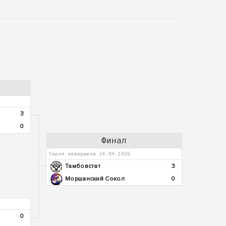
3
0
Финал
Серия завершена 14.04.2026
Тамбовстат
3
Моршанский Сокол
0
0