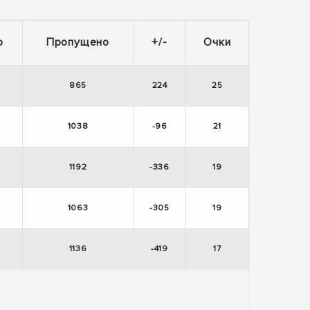
о
Пропущено
+/-
Очки
865
224
25
1038
-96
21
1192
-336
19
1063
-305
19
1136
-419
17