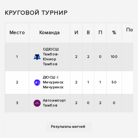
КРУГОВОЙ ТУРНИР
Пос
Место
Команда
И
В
П
%
5
ОДЮСШ
Тамбов-
1
2
2
0
100
Юниор
Тамбов
ДЮСШ г.
2
Мичуринск
2
1
1
50
Мичуринск
Автоимпорт
3
2
0
2
0
Тамбов