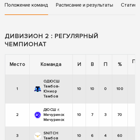
Положение команд
Расписание и результаты
Статист
ДИВИЗИОН 2 : РЕГУЛЯРНЫЙ
ЧЕМПИОНАТ
По
Место
Команда
И
В
П
%
ОДЮСШ
Тамбов-
1
10
10
0
100
Юниор
Тамбов
ДЮСШ г.
2
Мичуринск
10
7
3
70
Мичуринск
SNITCH
3
10
6
4
60
Тамбов